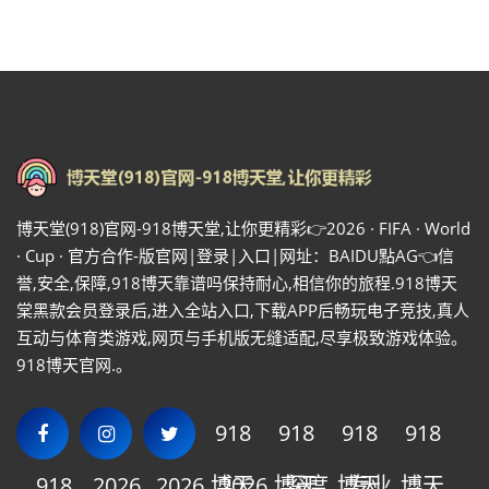
博天堂(918)官网-918博天堂,让你更精彩👉2026 · FIFA · World
· Cup · 官方合作-版官网|登录|入口|网址：BAIDU點AG👈信
誉,安全,保障,918博天靠谱吗保持耐心,相信你的旅程.918博天
棠黑款会员登录后,进入全站入口,下载APP后畅玩电子竞技,真人
互动与体育类游戏,网页与手机版无缝适配,尽享极致游戏体验。
918博天官网.。
918
918
918
918
918
2026
2026
博天
2026
博天
深度
博天
专业
博天