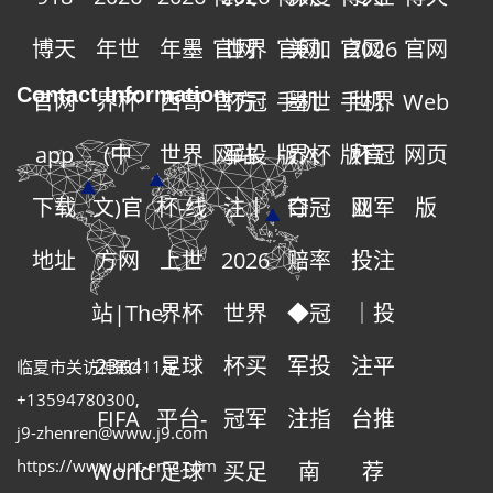
博天
年世
年墨
官网
世界
官网
美加
官网
2026
官网
Contact Information
官网
界杯
西哥
官方
杯冠
手机
墨世
手机
世界
Web
app
(中
世界
网站
军投
版入
界杯
版官
杯冠
网页
下载
文)官
杯-线
注丨
口
夺冠
网
亚军
版
地址
方网
上世
2026
赔率
投注
站|The
界杯
世界
◆冠
｜投
23rd
足球
杯买
军投
注平
临夏市关访神殿411号
+13594780300
,
FIFA
平台-
冠军
注指
台推
j9-zhenren@www.j9.com
https://www.unt-emc.com
World
足球
买足
南
荐