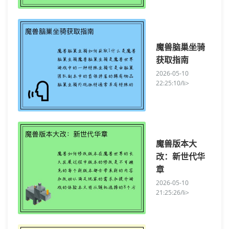
魔兽脑巢坐骑
获取指南
2026-05-10
22:25:10/li>
魔兽版本大
改：新世代华
章
2026-05-10
21:25:26/li>