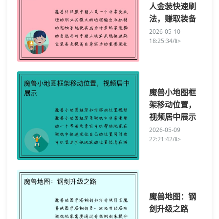
人金装快速刷
法，赚取装备
2026-05-10
18:25:34/li>
魔兽小地图框
架移动位置，
视频居中展示
2026-05-09
22:21:42/li>
魔兽地图：钢
剑升级之路