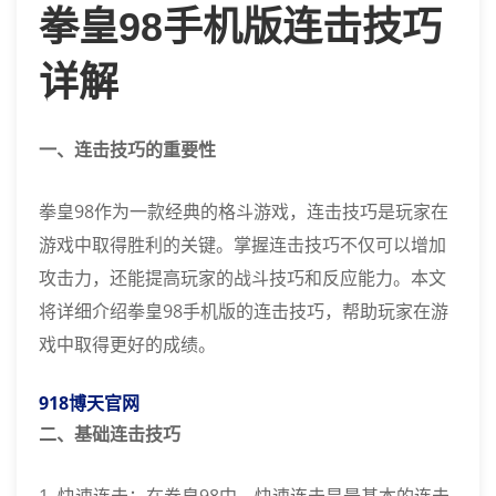
拳皇98手机版连击技巧
详解
一、连击技巧的重要性
拳皇98作为一款经典的格斗游戏，连击技巧是玩家在
游戏中取得胜利的关键。掌握连击技巧不仅可以增加
攻击力，还能提高玩家的战斗技巧和反应能力。本文
将详细介绍拳皇98手机版的连击技巧，帮助玩家在游
戏中取得更好的成绩。
918博天官网
二、基础连击技巧