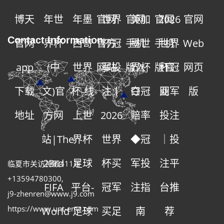
博天
年世
年墨
官网
世界
官网
美加
官网
2026
官网
Contact Information
官网
界杯
西哥
官方
杯冠
手机
墨世
手机
世界
Web
app
(中
世界
网站
军投
版入
界杯
版官
杯冠
网页
下载
文)官
杯-线
注丨
口
夺冠
网
亚军
版
地址
方网
上世
2026
赔率
投注
站|The
界杯
世界
◆冠
｜投
23rd
足球
杯买
军投
注平
临夏市关访神殿411号
+13594780300
,
FIFA
平台-
冠军
注指
台推
j9-zhenren@www.j9.com
https://www.unt-emc.com
World
足球
买足
南
荐