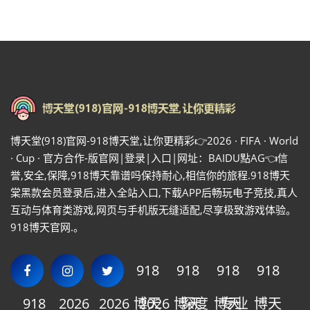
博天堂(918)官网-918博天堂,让你更精彩👉2026 · FIFA · World
· Cup · 官方合作-版官网|登录|入口|网址：BAIDU點AG👈信
誉,安全,保障,918博天靠谱吗保持耐心,相信你的旅程.918博天
棠黑款会员登录后,进入全站入口,下载APP后畅玩电子竞技,真人
互动与体育类游戏,网页与手机版无缝适配,尽享极致游戏体验。
918博天官网.。
918
918
918
918
918
2026
2026
博天
2026
博天
深度
博天
专业
博天