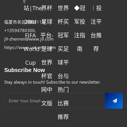
站|The
界杯
世界
◆冠
｜投
23rd
足球
杯买
军投
注平
临夏市关访神殿411号
+13594780300
,
FIFA
平台-
冠军
注指
台推
j9-zhenren@www.j9.com
https://www.unt-emc.com
World
足球
买足
南
荐
Cup
世界
球平
Subscribe Now
杯官
台与
Stay always in touch! Subscribe to our newsletter.
网中
热门
文版
比赛
推荐