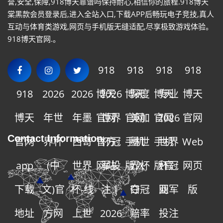
誉,安全,保障,918博天靠谱吗保持耐心,相信你的旅程.918博天
棠黑款会员登录后,进入全站入口,下载APP后畅玩电子竞技,真人
互动与体育类游戏,网页与手机版无缝适配,尽享极致游戏体验。
918博天官网.。
918
918
918
918
918
2026
2026
博天
2026
博天
深度
博天
专业
博天
博天
年世
年墨
官网
世界
官网
美加
官网
2026
官网
Contact Information
官网
界杯
西哥
官方
杯冠
手机
墨世
手机
世界
Web
app
(中
世界
网站
军投
版入
界杯
版官
杯冠
网页
下载
文)官
杯-线
注丨
口
夺冠
网
亚军
版
地址
方网
上世
2026
赔率
投注