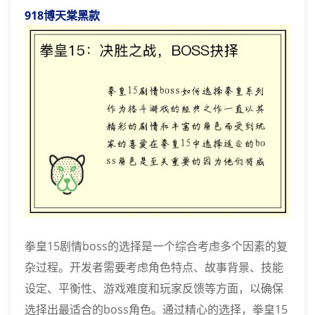
918博天棠黑款
拳皇15剧情boss的选择是一个综合考虑多个因素的复
杂过程。开发者需要考虑角色特点、故事背景、技能
设定、平衡性、游戏难度和玩家反馈等方面，以确保
选择出最适合的boss角色。通过精心的选择，拳皇15