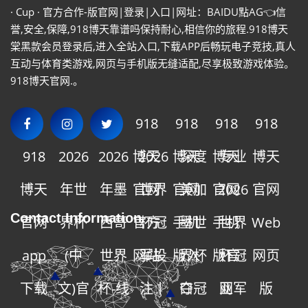
· Cup · 官方合作-版官网|登录|入口|网址：BAIDU點AG👈信
誉,安全,保障,918博天靠谱吗保持耐心,相信你的旅程.918博天
棠黑款会员登录后,进入全站入口,下载APP后畅玩电子竞技,真人
互动与体育类游戏,网页与手机版无缝适配,尽享极致游戏体验。
918博天官网.。
918
918
918
918
918
2026
2026
博天
2026
博天
深度
博天
专业
博天
博天
年世
年墨
官网
世界
官网
美加
官网
2026
官网
Contact Information
官网
界杯
西哥
官方
杯冠
手机
墨世
手机
世界
Web
app
(中
世界
网站
军投
版入
界杯
版官
杯冠
网页
下载
文)官
杯-线
注丨
口
夺冠
网
亚军
版