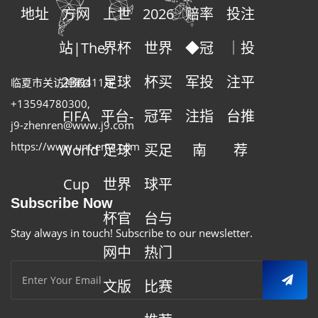
地址
方网
上世
2026
赔率
投注
站|The
界杯
世界
◆冠
｜投
23rd
足球
杯买
军投
注平
临夏市关访神殿411号
+13594780300
,
FIFA
平台-
冠军
注指
台推
j9-zhenren@www.j9.com
https://www.unt-emc.com
World
足球
买足
南
荐
Cup
世界
球平
Subscribe Now
杯官
台与
Stay always in touch! Subscribe to our newsletter.
网中
热门
文版
比赛