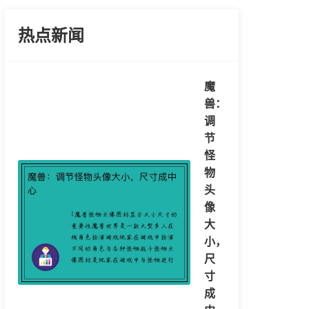
热点新闻
魔
兽：
调
节
怪
物
头
像
大
小，
尺
寸
成