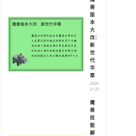
兽
版
本
大
改：
新
世
代
华
章
2026-05-10
21:25:26/li>
魔
兽
技
能
解