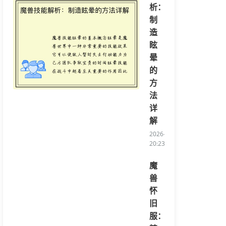
析：
制
造
眩
晕
的
方
法
详
解
2026-05-10
20:23:54/li>
魔
兽
怀
旧
服：