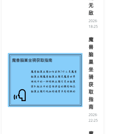
无
敌
2026-05-11
18:25:40/li>
魔
兽
脑
巢
坐
骑
获
取
指
南
2026-05-10
22:25:10/li>
魔