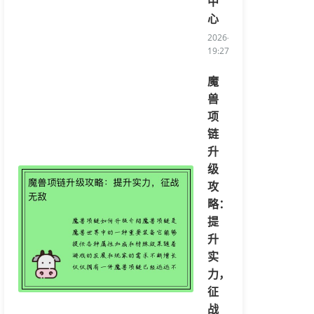
中
心
2026-05-11
19:27:40/li>
魔
兽
项
链
升
级
攻
略：
提
升
实
力，
征
战