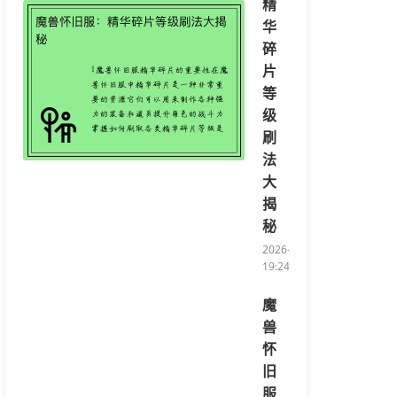
精
华
碎
片
等
级
刷
法
大
揭
秘
2026-05-10
19:24:36/li>
魔
兽
怀
旧
服