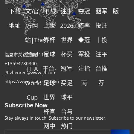
下载
文)官
杯-线
注丨
口
夺冠
网
亚军
版
地址
方网
上世
2026
赔率
投注
站|The
界杯
世界
◆冠
｜投
23rd
足球
杯买
军投
注平
临夏市关访神殿411号
+13594780300
,
FIFA
平台-
冠军
注指
台推
j9-zhenren@www.j9.com
https://www.unt-emc.com
World
足球
买足
南
荐
Cup
世界
球平
Subscribe Now
杯官
台与
Stay always in touch! Subscribe to our newsletter.
网中
热门