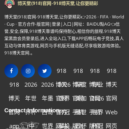
博天堂(918)官网-918博天堂,让你更精彩👉2026 · FIFA · World
· Cup · 官方合作-版官网|登录|入口|网址：BAIDU點AG👈信
誉,安全,保障,918博天靠谱吗保持耐心,相信你的旅程.918博天
棠黑款会员登录后,进入全站入口,下载APP后畅玩电子竞技,真人
互动与体育类游戏,网页与手机版无缝适配,尽享极致游戏体验。
918博天官网.。
918
918
918
918
918
2026
2026
博天
2026
博天
深度
博天
专业
博天
博天
年世
年墨
官网
世界
官网
美加
官网
2026
官网
Contact Information
官网
界杯
西哥
官方
杯冠
手机
墨世
手机
世界
Web
app
(中
世界
网站
军投
版入
界杯
版官
杯冠
网页